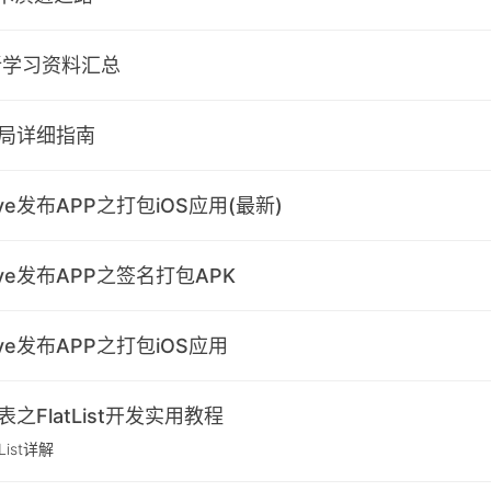
r最新学习资料汇总
ve布局详细指南
tive发布APP之打包iOS应用(最新)
tive发布APP之签名打包APK
tive发布APP之打包iOS应用
e列表之FlatList开发实用教程
edList详解