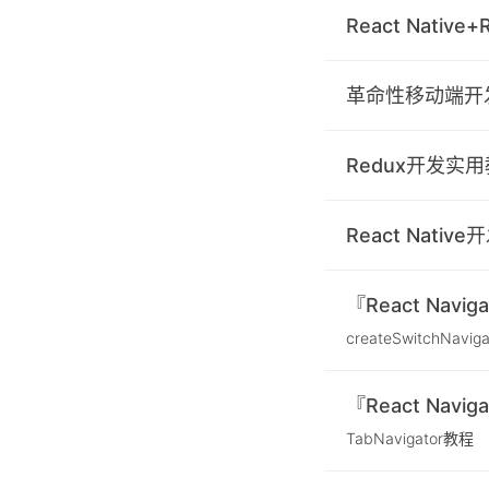
React Nativ
革命性移动端开发框
Redux开发实
React Nativ
『React Navi
createSwitchNavi
『React Navig
TabNavigator教程