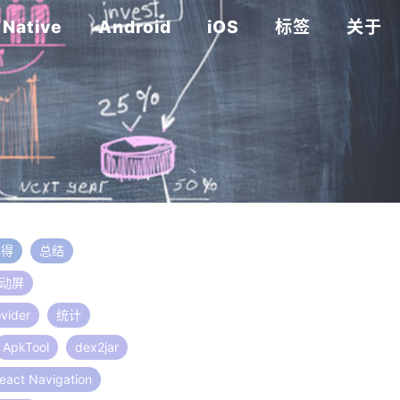
 Native
Android
iOS
标签
关于
心得
总结
动屏
ovider
统计
ApkTool
dex2jar
eact Navigation