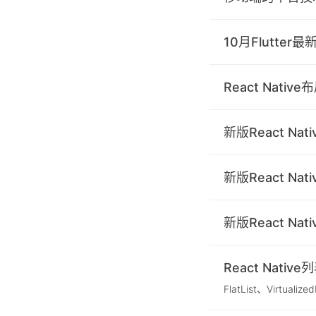
10月Flutte
React Nati
新版React Na
新版React Na
新版React Na
React Nativ
FlatList、Virtualiz