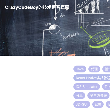
CrazyCodeBoy的技术博客官网
Java
代理
设
React Native实战教
iOS Simulator
Ta
分享
第三方登录
JD-GUI
ES6