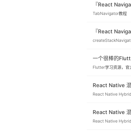
『React Navi
TabNavigator教程
『React Navi
createStackNavig
一个很棒的Flut
Flutter学习资源
React Native
React Native Hybri
React Native
React Native Hybri