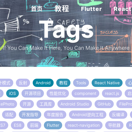
教程
首页
Flutter
React
Tags
If You Can Make It Here, You Can Make It Anywhere
计模式
反射
Android
教程
Tools
React Native
程
iOS
开源项目
性能优化
component
react.js
启
kePhoto
开源
工具库
Android Studio
GitHub
FilePr
适配
开发指导
年度报告
Android逆向工程
反编译
ES7
ES8
前端
Flutter
react-navigation
导航器
R