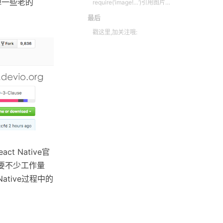
掉一些老的
require(‘image!…‘)引用图片方式不在支持
最后
戳这里,加关注哦:
t Native官
需要不少工作量
ative过程中的